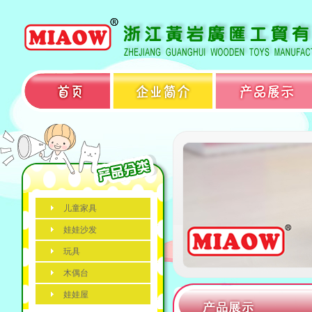
儿童家具
娃娃沙发
玩具
木偶台
娃娃屋