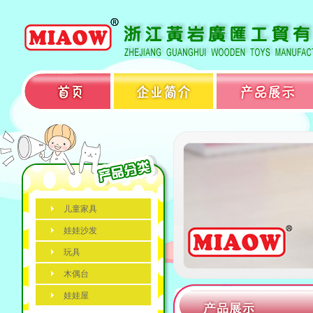
儿童家具
娃娃沙发
玩具
木偶台
娃娃屋