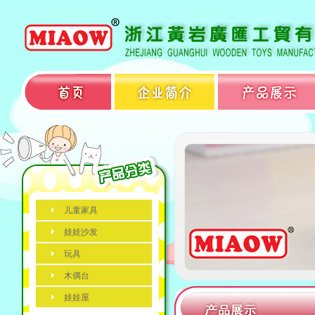
儿童家具
娃娃沙发
玩具
木偶台
娃娃屋